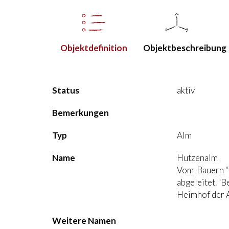
Objekt­definition
Objekt­beschreibung
Status
aktiv
Bemerkungen
Typ
Alm
Name
Hutzenalm
Vom Bauern "
abgeleitet.
"B
Heimhof der 
Weitere Namen