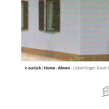
zurück
|
Home
›
Almen
› Liebertinger-Kaser