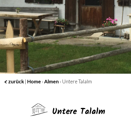
zurück
|
Home
›
Almen
› Untere Talalm
Untere Talalm