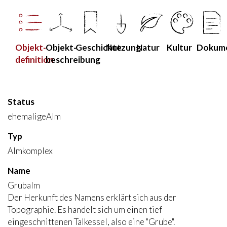
Objekt­
Objekt­
Geschichte
Nutzung
Natur
Kultur
Dokum
definition
beschreibung
Status
ehemaligeAlm
Typ
Almkomplex
Name
Grubalm
Der Herkunft des Namens erklärt sich aus der
Topographie. Es handelt sich um einen tief
eingeschnittenen Talkessel, also eine "Grube".