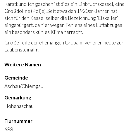
Karstkundlich gesehen ist dies ein Einbruchskessel, eine
Großdoline (Polje). Seit etwa den 1920er-Jahren hat
sich für den Kessel selber die Bezeichnung "Eiskeller"
eingebürgert, da hier wegen Fehlens eines Luftabzuges
ein besonders kühles Klima herrscht.
Große Teile der ehemaligen Grubalm gehören heute zur
Laubensteinalm.
Weitere Namen
Gemeinde
Aschau/Chiemgau
Gemarkung
Hohenaschau
Flurnummer
688