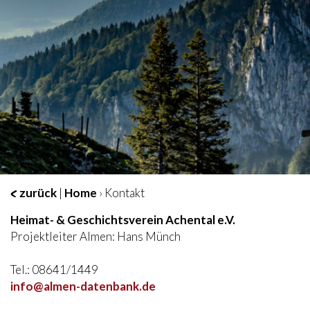
zurück
|
Home
› Kontakt
Heimat- & Geschichtsverein Achental e.V.
Projektleiter Almen: Hans Münch
Tel.: 08641/1449
info@almen-datenbank.de