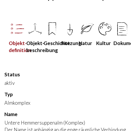
Objekt­
Objekt­
Geschichte
Nutzung
Natur
Kultur
Dokum
definition
beschreibung
Status
aktiv
Typ
Almkomplex
Name
Untere Hemmersuppenalm (Komplex)
Der Name ist anhängig an die enge räumliche Verbindung