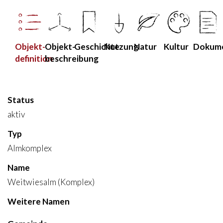
Objekt­
Objekt­
Geschichte
Nutzung
Natur
Kultur
Dokum
definition
beschreibung
Status
aktiv
Typ
Almkomplex
Name
Weitwiesalm (Komplex)
Weitere Namen